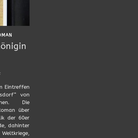
OMAN
Königin
s
 Eintreffen
sdorf“ von
ehen. Die
 Roman über
ik der 60er
de, dahinter
Weltkriege,