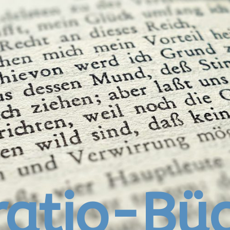
atio-Bü