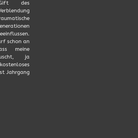
Gift des
Verblendung
umatische
enerationen
eeinflussen.
arf schon an
ass meine
uscht, ja
kostenloses
ist Jahrgang