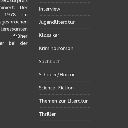
teraturpreis
niert. Der
Interview
n 1978 im
usgesprochen
Jugendliteratur
ressanten
Klassiker
tz früher
er bei der
Kriminalroman
Sachbuch
Schauer/Horror
Science-Fiction
Themen zur Literatur
Thriller