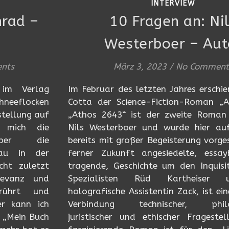
INTERVIEW
nrad –
10 Fragen an: Ni
Westerboer – Aut
nts
März 3, 2023
/
No Comment
 im Verlag
Im Februar des letzten Jahres erschie
hneeflocken
Cotta der Science-Fiction-Roman „A
stellung auf
„Athos 2643“ ist der zweite Roman
 mich die
Nils Westerboer und wurde hier a
über die
bereits mit großer Begeisterung vorges
Frau in der
ferner Zukunft angesiedelte, essa
cht zuletzt
tragende, Geschichte um den Inquisi
elevanz und
Spezialisten Rüd Kartheiser 
rührt und
holografische Assistentin Zack, ist ei
er kann ich
Verbindung technischer, philos
 „Mein Buch
juristischer und ethischer Frageste