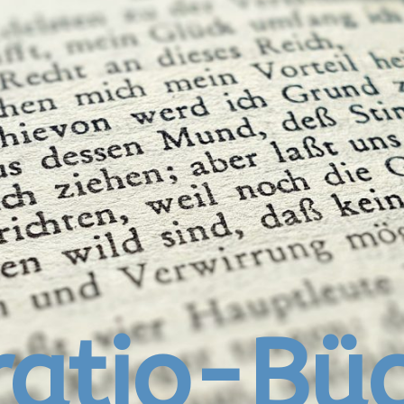
atio-Bü