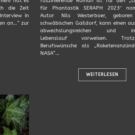
mehr hat es
faszinierende Roman ist für den „Li
ch die Zeit
für Phantastik SERAPH 2023″ nomi
Interview in
Autor Nils Westerboer, gebore
en an…“ zur
schwäbischen Gaildorf, kann einen a
abwechslungsreichen und inte
Lebenslauf vorweisen. Tro
Berufswünsche als „Raketenanzünd
NASA“…
WEITERLESEN