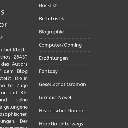
Backlist
ls
Belletristik
or
Biographie
s
Computer/Gaming
n bei Klett-
thos 2643“.
Erzählungen
 des Autors
uf dem Blog
Fantasy
tellt. Die in
Gesellschaftsroman
yhafte Züge
tor und KI-
Graphic Novel
und seine
ne gelungene
Historischer Roman
ophischer,
llungen. Der
Horatio Unterwegs