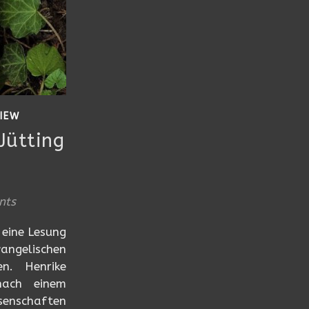
VIEW
Jütting
nts
 eine Lesung
vangelischen
en. Henrike
nach einem
senschaften