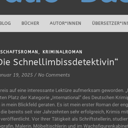
BLOG
BÜCHER
AUTOR*INNEN
ÜBERSETZER*IN
,
LSCHAFTSROMAN
KRIMINALROMAN
Die Schnellimbissdetektivin“
anuar 19, 2025
/
No Comments
rpreis auf eine interessante Lektüre aufmerksam geworden. „
tten Platz der Kategorie „International“ des Deutschen Krimi
in mein Blickfeld geraten. Es ist mein erster Roman der en
die bereits seit vier Jahrzehnten sehr erfolgreich, Krimis mi
röffentlicht. Vor Ihrer Tätigkeit als Schriftstellerin, studie
tografin, Malerin, Möbeltischlerin und im Wachsfigurenkabine