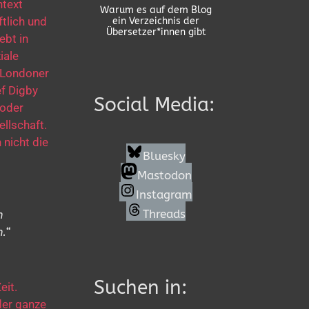
ntext
Warum es auf dem Blog
tlich und
ein Verzeichnis der
Übersetzer*innen gibt
ebt in
iale
 Londoner
ef Digby
Social Media:
 oder
ellschaft.
 nicht die
Bluesky
Mastodon
Instagram
Threads
n
.“
Suchen in:
eit.
der ganze