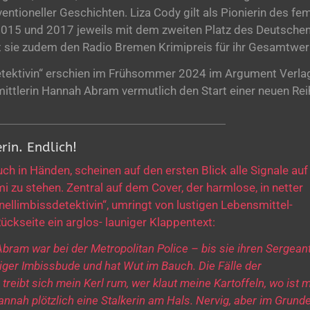
ntioneller Geschichten. Liza Cody gilt als Pionierin des fe
 2015 und 2017 jeweils mit dem zweiten Platz des Deutsche
t sie zudem den Radio Bremen Krimipreis für ihr Gesamtwer
detektivin“ erschien im Frühsommer 2024 im Argument Verla
mittlerin Hannah Abram vermutlich den Start einer neuen Rei
rin. Endlich!
 in Händen, scheinen auf den ersten Blick alle Signale auf 
mi zu stehen. Zentral auf dem Cover, der harmlose, in netter
nellimbissdetektivin“, umringt von lustigen Lebensmittel-
ückseite ein arglos- launiger Klappentext:
ram war bei der Metropolitan Police – bis sie ihren Sergeant
ziger Imbissbude und hat Wut im Bauch. Die Fälle der
treibt sich mein Kerl rum, wer klaut meine Kartoffeln, wo ist 
Hannah plötzlich eine Stalkerin am Hals. Nervig, aber im Grun