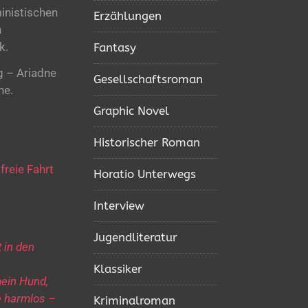
ministischen
Erzählungen
n
k.
Fantasy
g – Ariadne
Gesellschaftsroman
he.
Graphic Novel
Historischer Roman
freie Fahrt
Horatio Unterwegs
Interview
Jugendliteratur
 in den
Klassiker
mein Hund,
de harmlos –
Kriminalroman