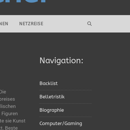
NEN
NETZREISE
Navigation:
Backlist
Die
Belletristik
preises
glischen
Biographie
t Figuren
rte sie Kunst
Computer/Gaming
tt. Beste