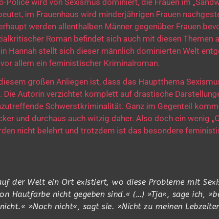
o-Police wird von Sexismus dominiert, die Frauen im „Sand
beutet, im Frauenhaus wird minderjährigen Frauen nachgeste
rhaupt werden allenthalben Männer gegenüber Frauen bevo
ialkritischer Roman befindet sich auch mit diesen Themen 
ldin Hannah stellt sich dieser männlich dominierten Welt ent
t vor allem ein feministischer Kriminalroman.
 diesem großen Anliegen ist, dass das Hauptthema Sexismu
. Die Autorin verzichtet komplett auf drastische Darstellung
g anzutreffende Schwerstkriminalität. Ganz im Gegenteil ko
ocker und durchaus auch witzig daher. Also doch ein wenig „
den nicht belehrt und trotzdem ist das besondere feminist
uf der Welt ein Ort existiert, wo diese Probleme mit Sex
n Hautfarbe nicht gegeben sind.« (…) »Tja«, sage ich, »b
 nicht.« »Noch nicht«, sagt sie. »Nicht zu meinen Lebzeite