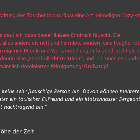
estaltung des Taschenbuchs lässt eine Art heimeligen Cozy-Kr
s deutlich, dass dieser äußere Eindruck täuscht. Die
alles andere als nett und harmlos, sondern eine toughe, rot
ren eigenen Regeln und Wertvorstellungen folgend, stellt sie 
eutig eine „Hardboiled-Ermittlerin“, und ich muss es ausdr
 männlich dominierten Krimigattung! Großartig!
h keine sehr flauschige Person bin. Davon können mehrere
nter ein toxischer Exfreund und ein klatschnasser Sergeant
gt nachtragend bin.“
öhe der Zeit