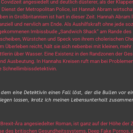
Covidzeit angesiedelt und deutlich düsterer, als der Klappe
 Dienst der Metropolitan Police, ist Hannah Abram wirtschaf
en in Großbritannien ist hart in dieser Zeit. Hannah Abram l
nziell und nervlich am Ende. Als Aushilfskraft ohne jede soz
tergekommenen Imbissbude „Sandwich Shack“ am Rande des
stscheiben, Würstchen und Speck von ihrem cholerischen Ch
m Überleben reicht, hält sie sich nebenbei mit kleinen, mehr
ttlerin über Wasser. Eine Existenz in den Randzonen der Ges
 und Ausbeutung. In Hannahs Kreisen ruft man bei Problemen
e Schnellimbissdetektivin.
n dem eine Detektivin einen Fall löst, der die Bullen vor ei
 liegen lassen, kratz ich meinen Lebensunterhalt zusammen
Brexit-Ära angesiedelter Roman, ist ganz auf der Höhe der Z
rise des britischen Gesundheitssystems, Deep Fake Pornos, 