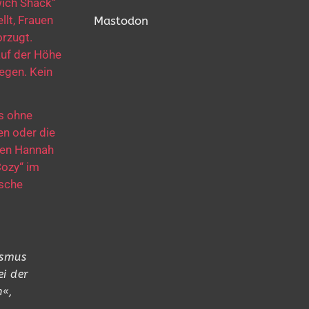
wich Shack“
llt, Frauen
Mastodon
rzugt.
auf der Höhe
gegen. Kein
s ohne
en oder die
mmen Hannah
Cozy“ im
ische
ismus
ei der
n«,