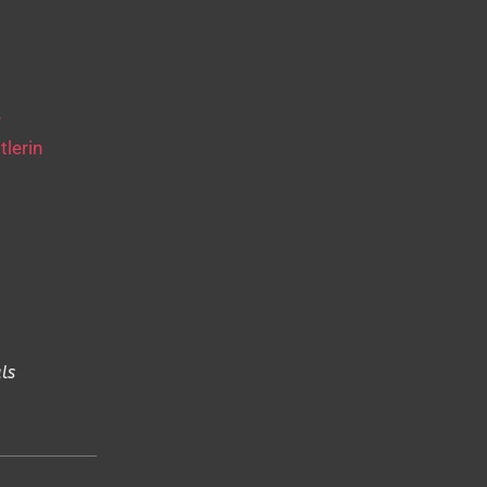
r
tlerin
ls