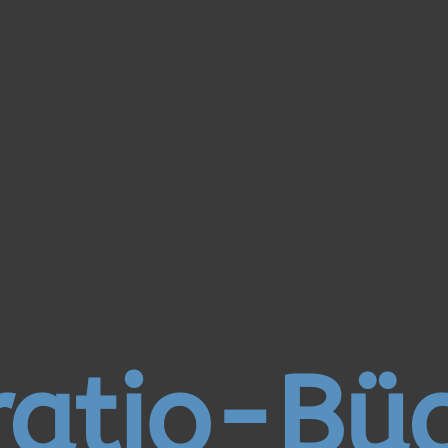
atio-Bü