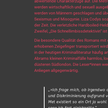
abwertende Charakterzüge auf. Die Metr
werden wirtschaftlich und sexuell ausge
werden von Männern geschlagen und übe
Sexismus und Misogynie. Liza Codys soz
der Zeit. Die verletzliche Hardboiled-He
Zweifel, „Die Schnellimbissdetektivin“ is
Die besondere Qualität des Romans mit
erhobenen Zeigefinger transportiert wird
in der heutigen Kriminalliteratur häufi
Abrams kleinen Kriminalfälle harmlos, l
düsteren Südlondon. Die Leser*innen wer
Anliegen allgegenwärtig.
„»Ich frage mich, ob irgendwo a
und Diskriminierung aufgrund vo
Met existiert so ein Ort ja wohl
sage ich fast gleichzeitig.“