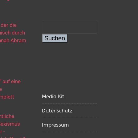
 der die
nisch durch
Suchen
Hannah Abram
 auf eine
e
Media Kit
mplett
Datenschutz
tliche
 Sexismus
Impressum
r -