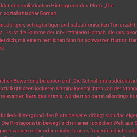
det den realistischen Hintergrund des Plots. „Die
r, sozialkritischer Roman.
hnoddrigen, schlagfertigen und selbstironischen Ton erzählt,
t. Es ist die Stimme der Ich-Erzählerin Hannah, die uns lako
 verletzlich, mit einem herrlichen Sinn für schwarzen Humor. 
ne.
lichen Bewertung belassen und „Die Schnellimbissdetektivin“
zialkritischen lockeren Kriminalgeschichten von der Stang
relevanten Kern des Krimis, würde man damit allerdings ko
oiled-Hintergrund des Plots beiseite, drängt sich das eigen
ie Protagonistin bewegt sich in einer toxischen Welt aus
uren weisen mehr oder minder krasse, frauenfeindliche ode