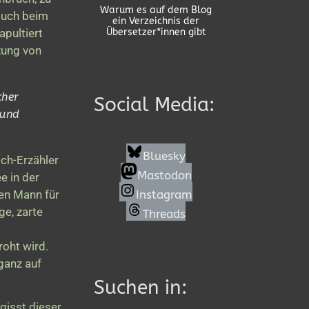
Warum es auf dem Blog
 Buch beim
ein Verzeichnis der
apultiert
Übersetzer*innen gibt
zung von
cher
Social Media:
 und
Bluesky
Ich-Erzähler
Mastodon
e in der
en Mann für
Instagram
ge, zarte
Threads
roht wird.
ganz auf
Suchen in:
gisst dieser