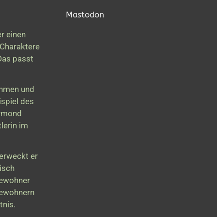
Mastodon
r einen
 Charaktere
Das passt
nehmen und
ispiel des
aymond
lerin im
 erweckt er
isch
Bewohner
Bewohnern
tnis.