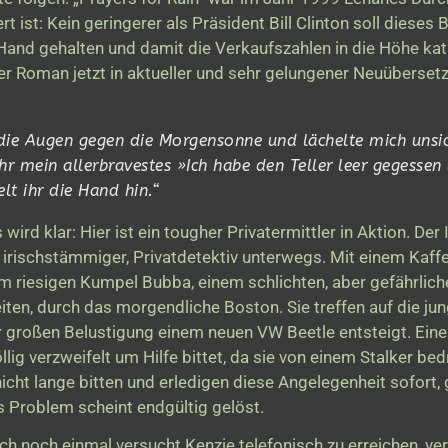
 ist: Kein geringerer als Präsident Bill Clinton soll dieses
Hand gehalten und damit die Verkaufszahlen in die Höhe kat
eser Roman jetzt in aktueller und sehr gelungener Neuüberset
 die Augen gegen die Morgensonne und lächelte mich unsi
ihr mein allerbravestes
»Ich habe den Teller leer gegessen
lt ihr die Hand hin.“
rd klar: Hier ist ein tougher Privatermittler in Aktion. Der 
ch irischstämmiger, Privatdetektiv unterwegs. Mit einem Kaffe
 riesigen Kumpel Bubba, einem schlichten, aber gefährlich
en, durch das morgendliche Boston. Sie treffen auf die jun
er großen Belustigung einem neuen VW Beetle entsteigt. Eine
ig verzweifelt um Hilfe bittet, da sie von einem Stalker bed
icht lange bitten und erledigen diese Angelegenheit sofort, 
s Problem scheint endgültig gelöst.
ch noch einmal versucht Kenzie telefonisch zu erreichen, ver