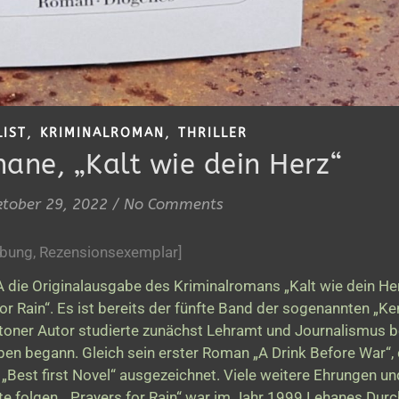
,
,
LIST
KRIMINALROMAN
THRILLER
hane, „Kalt wie dein Herz“
tober 29, 2022
/
No Comments
erbung, Rezensionsexemplar]
A die Originalausgabe des Kriminalromans „Kalt wie dein He
or Rain“. Es ist bereits der fünfte Band der sogenannten „Ke
toner Autor studierte zunächst Lehramt und Journalismus b
ben begann. Gleich sein erster Roman „A Drink Before War“, 
„Best first Novel“ ausgezeichnet. Viele weitere Ehrungen u
te folgen. „Prayers for Rain“ war im Jahr 1999 Lehanes Durc