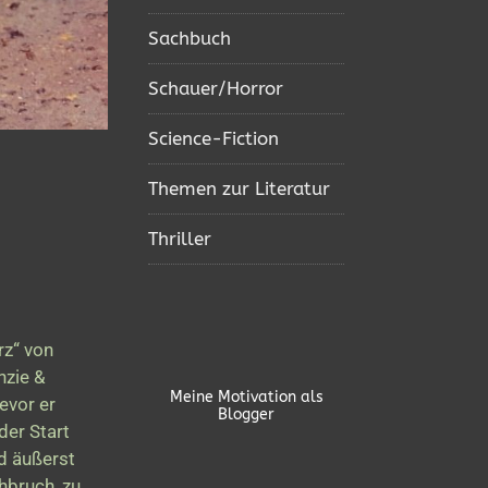
Sachbuch
Schauer/Horror
Science-Fiction
Themen zur Literatur
Thriller
rz“ von
nzie &
Meine Motivation als
evor er
Blogger
der Start
nd äußerst
hbruch, zu