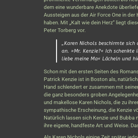
dem eine wunderbare Anekdote überliefert
Aussteigen aus der Air Force One in der 
haben. Mit „Kalt wie dein Herz“ liegt di
Peter Torberg vor.
„Karen Nichols beschirmte sich
an.
»Mr. Kenzie?
« Ich schenkte 
liebe meine Ma
« Lächeln und hie
Schon mit den ersten Seiten des Romans wi
Patrick Kenzie ist in Boston als, natürli
Hand schlendert er zusammen mit seinem
die ganz besonders groben Angelegenheit
und makellose Karen Nichols, die zu ihr
sympathische Erscheinung, die Kenzie völl
Natürlich lassen sich Kenzie und Bubba n
ihre eigene, handfeste Art und Weise. Da
Als Karen Nichols einige Zeit später jedo