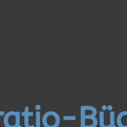
atio-Bü