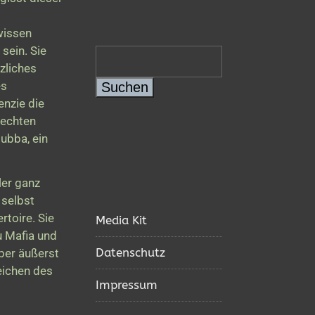
wissen
sein. Sie
tzliches
es
Suchen
enzie die
rechten
ubba, ein
ler ganz
 selbst
rtoire. Sie
Media Kit
u Mafia und
Datenschutz
ber äußerst
eichen des
Impressum