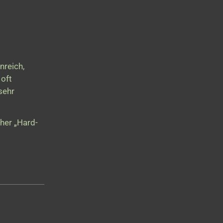
nreich,
 oft
sehr
cher „Hard-