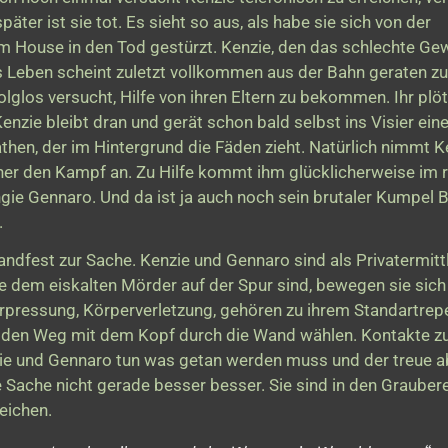
äter ist sie tot. Es sieht so aus, als habe sie sich von der
 House in den Tod gestürzt. Kenzie, den das schlechte Ge
ls Leben scheint zuletzt vollkommen aus der Bahn geraten zu 
folglos versucht, Hilfe von ihren Eltern zu bekommen. Ihr plö
enzie bleibt dran und gerät schon bald selbst ins Visier ein
then, der im Hintergrund die Fäden zieht. Natürlich nimmt K
er den Kampf an. Zu Hilfe kommt ihm glücklicherweise im 
gie Gennaro. Und da ist ja auch noch sein brutaler Kumpel B
.
handfest zur Sache. Kenzie und Gennaro sind als Privatermitt
e dem eiskalten Mörder auf der Spur sind, bewegen sie sich
Erpressung, Körperverletzung, gehören zu ihrem Standartrepe
falls den Weg mit dem Kopf durch die Wand wählen. Kontakte z
zie und Gennaro tun was getan werden muss und der treue a
Sache nicht gerade besser besser. Sie sind in den Grauber
eichen.