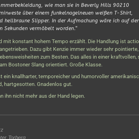
 Sommerbekleidung, wie man sie in Beverly Hills 90210
hmirweste über einem funkelnagelneuen weißen T-Shirt,
 hellbraune Slipper. In der Aufmachung wäre ich auf der
on Sekunden vermöbelt worden.“
mit konstant hohem Tempo erzählt. Die Handlung ist actio
angetrieben. Dazu gibt Kenzie immer wieder sehr pointierte,
nsweisheiten zum Besten. Das alles in einer kraftvollen, 
 am Bostoner Slang orientiert. Große Klasse.
st ein knallharter, temporeicher und humorvoller amerikanis
d, hartgesotten. Gnadenlos gut.
n ihn nicht mehr aus der Hand legen.
rz
er Torberg