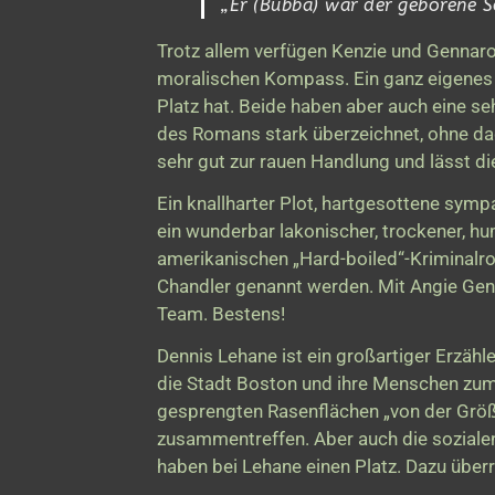
„Er (Bubba) war der geborene 
Trotz allem verfügen Kenzie und Gennaro 
moralischen Kompass. Ein ganz eigenes 
Platz hat. Beide haben aber auch eine se
des Romans stark überzeichnet, ohne dad
sehr gut zur rauen Handlung und lässt di
Ein knallharter Plot, hartgesottene symp
ein wunderbar lakonischer, trockener, hum
amerikanischen „Hard-boiled“-Kriminal
Chandler genannt werden. Mit Angie Genn
Team. Bestens!
Dennis Lehane ist ein großartiger Erzähle
die Stadt Boston und ihre Menschen zum 
gesprengten Rasenflächen „von der Grö
zusammentreffen. Aber auch die sozial
haben bei Lehane einen Platz. Dazu über