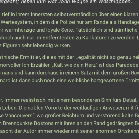
Sergeant; neben ihm war John Wayne ein Waschlappen.“
tief in ihrem Innersten selbstverständlich über einen klaren
Wertesystem, in dem die Polizei nur am Rande als Handlage
hr warmherzige und loyale Seite. Tatsächlich sind sämtliche
urch auch nur im Entferntesten zu Karikaturen zu werden. 
e Figuren sehr lebendig wirken.
athische Ermittler, die es mit der Legalität nicht so genau 
orvoller Ich-Erzähler. „Kalt wie dein Herz“ ist das Paradebe
romans und kann durchaus in einem Satz mit dem großen R
aro ist dann auch noch eine weibliche hartgesottene Ermitt
r. Immer realistisch, mit einem besonderen Sinn fürs Detail,
Leben. Die noblen Vororte der weitläufigen Anwesen, mit fr
ße Vancouvers“, wo großer Reichtum und verstörend kalte 
en Brennpunkte Bostons mit ihren an den Rand gedrängten 
rascht der Autor immer wieder mit seiner enormen Ortskenn