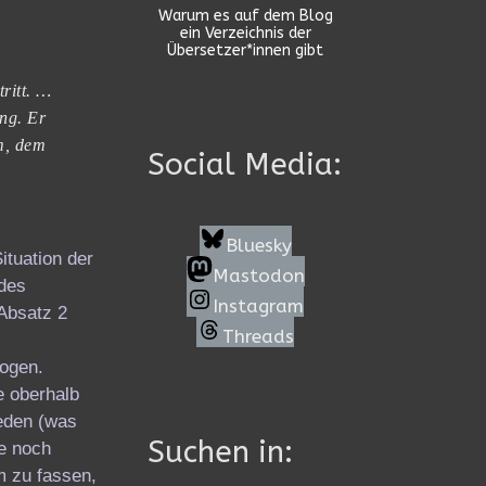
Warum es auf dem Blog
ein Verzeichnis der
Übersetzer*innen gibt
ritt. …
ung. Er
m, dem
Social Media:
Bluesky
ituation der
Mastodon
 des
Instagram
Absatz 2
Threads
zogen.
e oberhalb
eden (was
Suchen in:
he noch
m zu fassen,