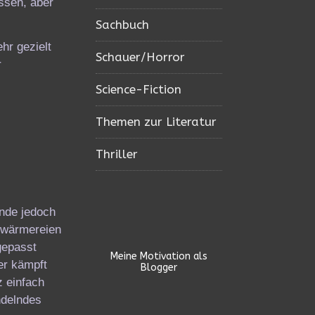
ssen, aber
Sachbuch
hr gezielt
Schauer/Horror
r
Science-Fiction
Themen zur Literatur
Thriller
ünde jedoch
chwärmereien
gepasst
Meine Motivation als
er kämpft
Blogger
z einfach
ndelndes