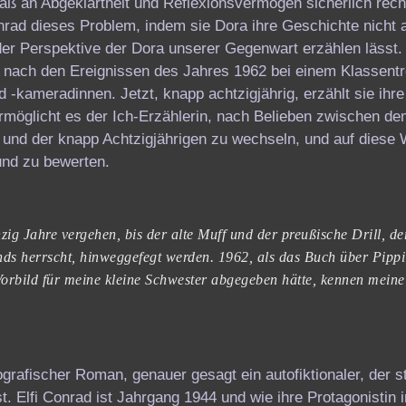
ß an Abgeklärtheit und Reflexionsvermögen sicherlich rech
rad dieses Problem, indem sie Dora ihre Geschichte nicht 
der Perspektive der Dora unserer Gegenwart erzählen lässt.
e nach den Ereignissen des Jahres 1962 bei einem Klassentr
 -kameradinnen. Jetzt, knapp achtzigjährig, erzählt sie ihr
ermöglicht es der Ich-Erzählerin, nach Belieben zwischen d
 und der knapp Achtzigjährigen zu wechseln, und auf diese 
und zu bewerten.
g Jahre vergehen, bis der alte Muff und der preußische Drill, de
nds herrscht, hinweggefegt werden. 1962, als das Buch über Pipp
 Vorbild für meine kleine Schwester abgegeben hätte, kennen meine
ografischer Roman, genauer gesagt ein autofiktionaler, der s
st. Elfi Conrad ist Jahrgang 1944 und wie ihre Protagonistin