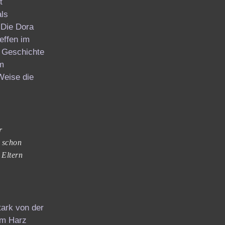
t
als
 Die Dora
effen im
e Geschichte
em
Weise die
r
i schon
 Eltern
tark von der
 im Harz