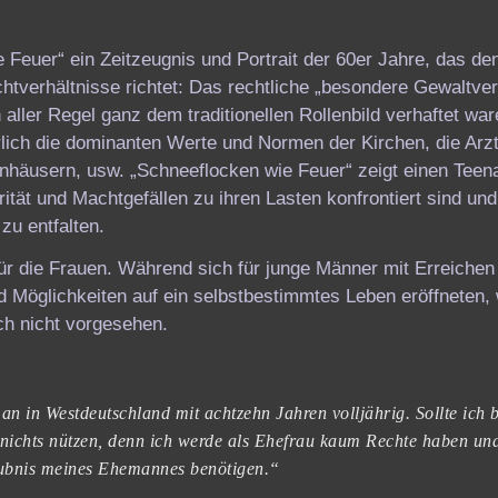
Feuer“ ein Zeitzeugnis und Portrait der 60er Jahre, das de
htverhältnisse richtet: Das rechtliche „besondere Gewaltverh
n aller Regel ganz dem traditionellen Rollenbild verhaftet wa
ich die dominanten Werte und Normen der Kirchen, die Arzt
enhäusern, usw. „Schneeflocken wie Feuer“ zeigt einen Teena
ität und Machtgefällen zu ihren Lasten konfrontiert sind und
zu entfalten.
für die Frauen. Während sich für junge Männer mit Erreichen
d Möglichkeiten auf ein selbstbestimmtes Leben eröffneten, 
ich nicht vorgesehen.
n in Westdeutschland mit achtzehn Jahren volljährig. Sollte ich b
s nichts nützen, denn ich werde als Ehefrau kaum Rechte haben und
aubnis meines Ehemannes benötigen.“