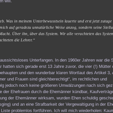
 will.
b. Was in meinem Unterbewusstsein lauerte und erst jetzt zutage t
 mich auf geradezu unnatürliche Weise anzog, sondern seine Stell
Macht. Über ihn, über das System. Wir alle verachteten das Syste
achteten die Lehrer.“
 aussichtsloses Unterfangen. In den 1960er Jahren war die S
hatten sich gerade erst 13 Jahre zuvor, die vier (!) Mütter
ehaupten und den wunderbar klaren Wortlaut des Artikel 3, 
r und Frauen sind gleichberechtigt“, im rechtlichen und
Erfolg jedoch noch keine größeren Umwälzungen nach sich ge
se der Ehefrauen durch die Ehemänner kündbar, Kaufverträg
mmung der Ehemänner wirksam, wurden Ehen schuldig geschi
usging) und an eine Strafbarkeit der Vergewaltigung in der E
Liste problemlos fortführen. Ich will mich wiederholen: Kau