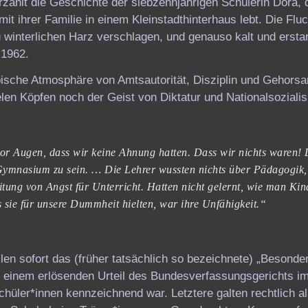
ählt die Geschichte der siebzehnjährigen Schülerin Dora, d
it ihrer Familie in einem Kleinstadthinterhaus lebt. Die Flu
 winterlichen Harz verschlagen, und genauso kalt und erstar
 1962.
pische Atmosphäre von Amtsautorität, Disziplin und Gehors
ielen Köpfen noch der Geist von Diktatur und Nationalsoziali
vor Augen, dass wir keine Ahnung hatten. Dass wir nichts waren!
 Gymnasium zu sein. … Die Lehrer wussten nichts über Pädagogik, 
eitung von Angst für Unterricht. Hatten nicht gelernt, wie man Ki
sie für unsere Dummheit hielten, war ihre Unfähigkeit.“
len sofort das (früher tatsächlich so bezeichnete) „Besonde
zu einem erlösenden Urteil des Bundesverfassungsgerichts i
chüler*innen kennzeichnend war. Letztere galten rechtlich a