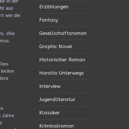
ie in der
Erzählungen
cht aus
rt wie die
Fantasy
Gesellschaftsroman
am. Wie
smus.
Graphic Novel
Historischer Roman
 Dass
hielten
Horatio Unterwegs
ndern
Interview
Jugendliteratur
re
Klassiker
m Jahre
ls
Kriminalroman