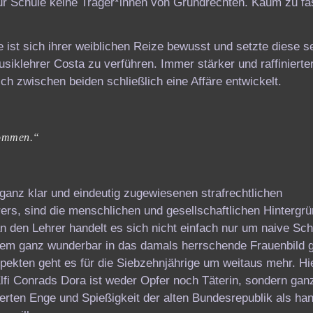
ur Schule keine Träger*innen von Grundrechten. Kaum zu fa
 ist sich ihrer weiblichen Reize bewusst und setzte diese se
iklehrer Costa zu verführen. Immer stärker und raffinierte
h zwischen beiden schließlich eine Affäre entwickelt.
kommen.“
 ganz klar und eindeutig zugewiesenen strafrechtlichen
ers, sind die menschlichen und gesellschaftlichen Hintergr
n den Lehrer handelt es sich nicht einfach nur um naive S
udem ganz wunderbar in das damals herrschende Frauenbild 
spekten geht es für die Siebzehnjährige um weitaus mehr. Hi
fi Conrads Dora ist weder Opfer noch Täterin, sondern gan
ierten Enge und Spießigkeit der alten Bundesrepublik als ha