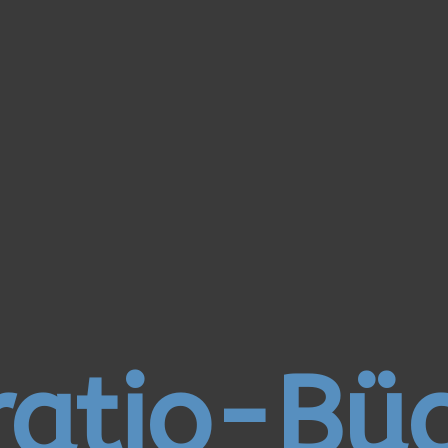
atio-Bü