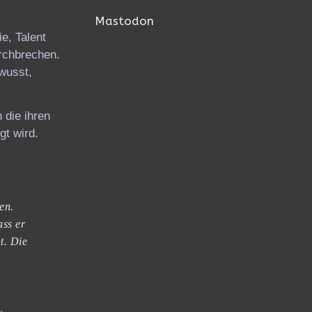
Mastodon
e, Talent
urchbrechen.
wusst,
 die ihren
gt wird.
en.
ass er
t. Die