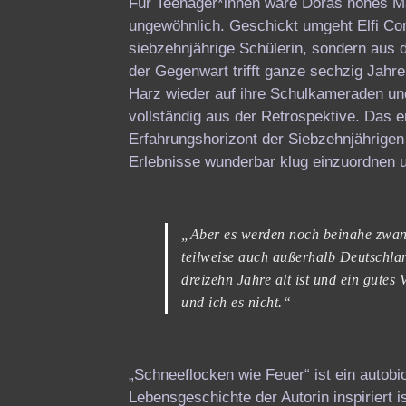
Für Teenager*innen wäre Doras hohes Ma
ungewöhnlich. Geschickt umgeht Elfi Con
siebzehnjährige Schülerin, sondern aus 
der Gegenwart trifft ganze sechzig Jahr
Harz wieder auf ihre Schulkameraden und
vollständig aus der Retrospektive. Das 
Erfahrungshorizont der Siebzehnjährigen
Erlebnisse wunderbar klug einzuordnen 
„Aber es werden noch beinahe zwanzi
teilweise auch außerhalb Deutschla
dreizehn Jahre alt ist und ein gutes
und ich es nicht.“
„Schneeflocken wie Feuer“ ist ein autobi
Lebensgeschichte der Autorin inspiriert i